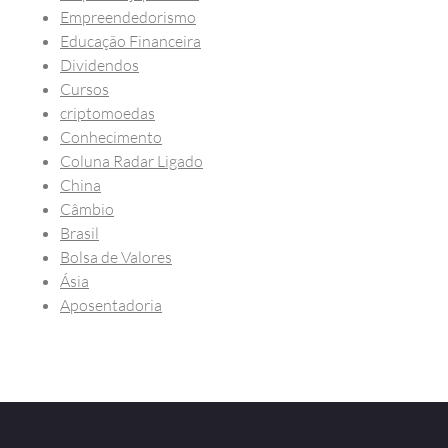
Empreendedorismo
Educação Financeira
Dividendos
Cursos
criptomoedas
Conhecimento
Coluna Radar Ligado
China
Câmbio
Brasil
Bolsa de Valores
Ásia
Aposentadoria