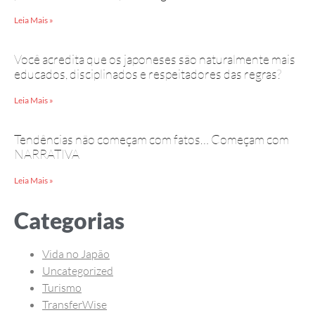
Leia Mais »
Você acredita que os japoneses são naturalmente mais
educados, disciplinados e respeitadores das regras?
Leia Mais »
Tendências não começam com fatos… Começam com
NARRATIVA
Leia Mais »
Categorias
Vida no Japão
Uncategorized
Turismo
TransferWise