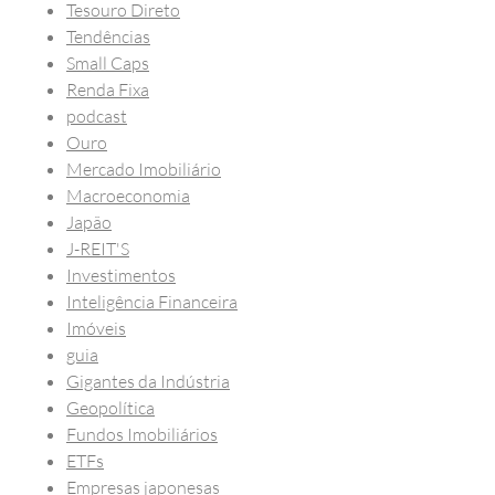
Tesouro Direto
Tendências
Small Caps
Renda Fixa
podcast
Ouro
Mercado Imobiliário
Macroeconomia
Japão
J-REIT'S
Investimentos
Inteligência Financeira
Imóveis
guia
Gigantes da Indústria
Geopolítica
Fundos Imobiliários
ETFs
Empresas japonesas