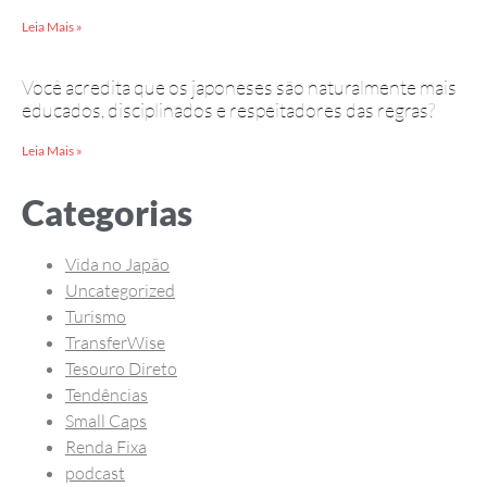
Leia Mais »
Você acredita que os japoneses são naturalmente mais
educados, disciplinados e respeitadores das regras?
Leia Mais »
Categorias
Vida no Japão
Uncategorized
Turismo
TransferWise
Tesouro Direto
Tendências
Small Caps
Renda Fixa
podcast