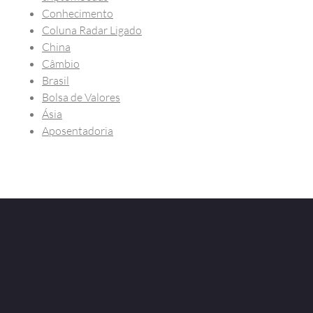
Conhecimento
Coluna Radar Ligado
China
Câmbio
Brasil
Bolsa de Valores
Ásia
Aposentadoria