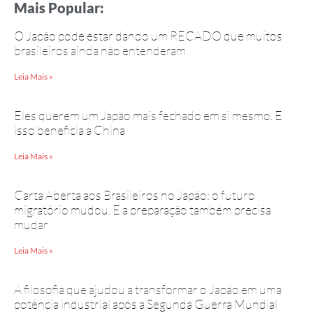
Mais Popular:
O Japão pode estar dando um RECADO que muitos
brasileiros ainda não entenderam
Leia Mais »
Eles querem um Japão mais fechado em si mesmo. E
isso beneficia a China
Leia Mais »
Carta Aberta aos Brasileiros no Japão: o futuro
migratório mudou. E a preparação também precisa
mudar
Leia Mais »
A filosofia que ajudou a transformar o Japão em uma
potência industrial após a Segunda Guerra Mundial