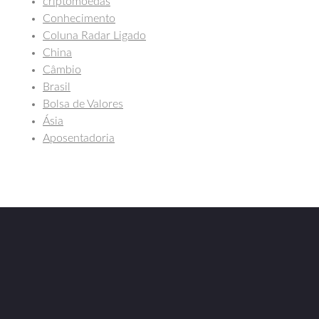
criptomoedas
Conhecimento
Coluna Radar Ligado
China
Câmbio
Brasil
Bolsa de Valores
Ásia
Aposentadoria