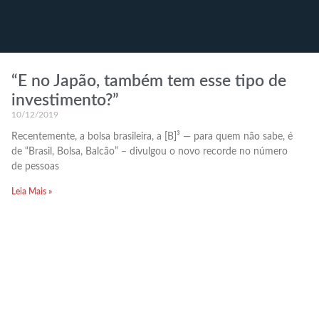
“E no Japão, também tem esse tipo de
investimento?”
10/12/2019
Recentemente, a bolsa brasileira, a [B]³ — para quem não sabe, é
de “Brasil, Bolsa, Balcão” – divulgou o novo recorde no número
de pessoas
Leia Mais »