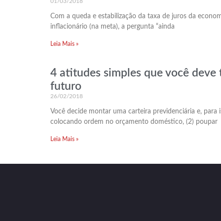
01/03/2018
Com a queda e estabilização da taxa de juros da economi
inflacionário (na meta), a pergunta “ainda
Leia Mais »
4 atitudes simples que você deve 
futuro
26/02/2018
Você decide montar uma carteira previdenciária e, para is
colocando ordem no orçamento doméstico, (2) poupar
Leia Mais »