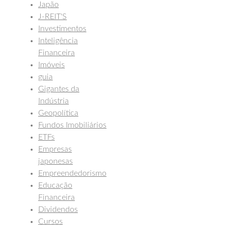
Japão
J-REIT'S
Investimentos
Inteligência
Financeira
Imóveis
guia
Gigantes da
Indústria
Geopolítica
Fundos Imobiliários
ETFs
Empresas
japonesas
Empreendedorismo
Educação
Financeira
Dividendos
Cursos