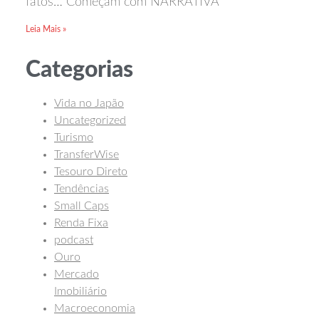
fatos… Começam com NARRATIVA
Leia Mais »
Categorias
Vida no Japão
Uncategorized
Turismo
TransferWise
Tesouro Direto
Tendências
Small Caps
Renda Fixa
podcast
Ouro
Mercado
Imobiliário
Macroeconomia