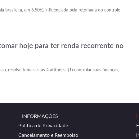
a brasileira, em 6,50%, influenciada pela retomada do controle
tomar hoje para ter renda recorrente no
so, resolve tomar estas 4 atitudes: (1) controlar suas finanças,
|
INFORMAÇÕES
|
Política de Privacidade
E
Cancelamento e Reembolso
i