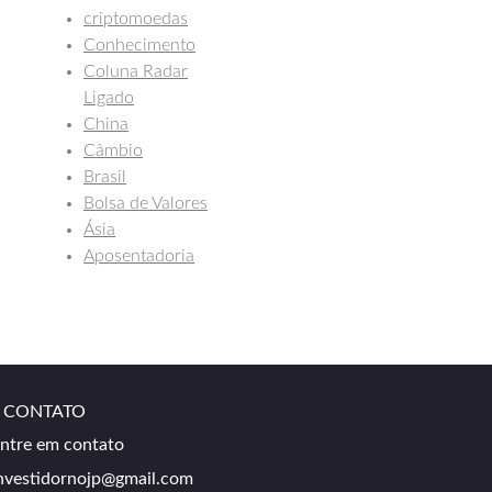
criptomoedas
Conhecimento
Coluna Radar
Ligado
China
Câmbio
Brasil
Bolsa de Valores
Ásia
Aposentadoria
CONTATO
ntre em contato
nvestidornojp@gmail.com