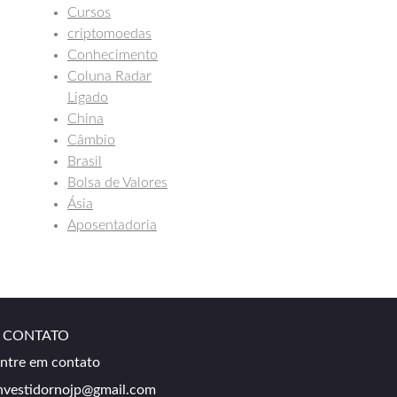
Cursos
criptomoedas
Conhecimento
Coluna Radar
Ligado
China
Câmbio
Brasil
Bolsa de Valores
Ásia
Aposentadoria
CONTATO
ntre em contato
nvestidornojp@gmail.com