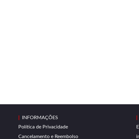
|
INFORMAÇÕES
|
Política de Privacidade
E
Cancelamento e Reembolso
i