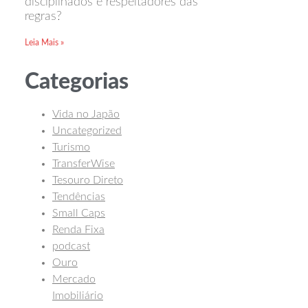
disciplinados e respeitadores das
regras?
Leia Mais »
Categorias
Vida no Japão
Uncategorized
Turismo
TransferWise
Tesouro Direto
Tendências
Small Caps
Renda Fixa
podcast
Ouro
Mercado
Imobiliário