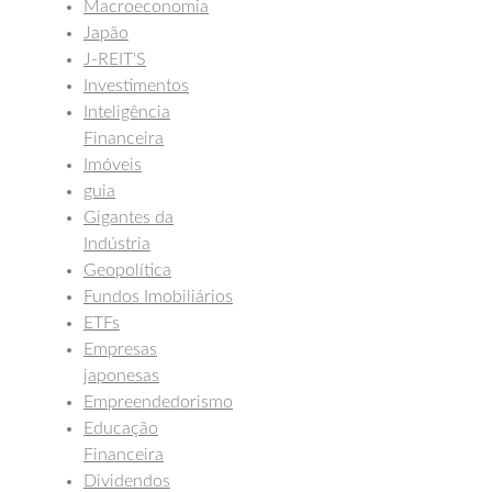
Macroeconomia
Japão
J-REIT'S
Investimentos
Inteligência
Financeira
Imóveis
guia
Gigantes da
Indústria
Geopolítica
Fundos Imobiliários
ETFs
Empresas
japonesas
Empreendedorismo
Educação
Financeira
Dividendos