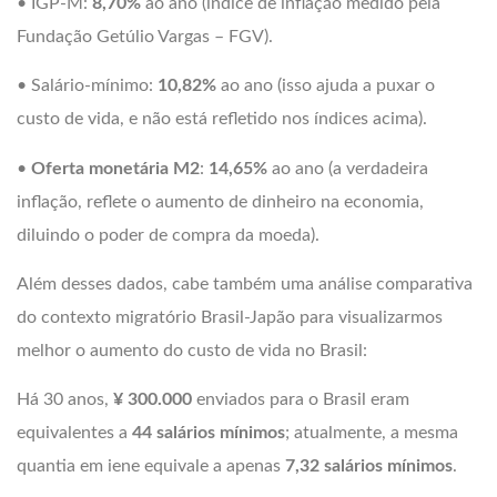
• IGP-M:
8,70%
ao ano (índice de inflação medido pela
Fundação Getúlio Vargas – FGV).
• Salário-mínimo:
10,82%
ao ano (isso ajuda a puxar o
custo de vida, e não está refletido nos índices acima).
•
Oferta monetária M2
:
14,65%
ao ano (a verdadeira
inflação, reflete o aumento de dinheiro na economia,
diluindo o poder de compra da moeda).
Além desses dados, cabe também uma análise comparativa
do contexto migratório Brasil-Japão para visualizarmos
melhor o aumento do custo de vida no Brasil:
Há 30 anos,
¥ 300.000
enviados para o Brasil eram
equivalentes a
44 salários mínimos
; atualmente, a mesma
quantia em iene equivale a apenas
7,32 salários mínimos
.