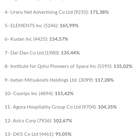
4- Ureru Net Advertising Co Ltd (9235):
171,38%
5- ELEMENTS Inc (5246):
165,99%
6- Kudan Inc (4425):
154,57%
7- Dai-Dan Co Ltd (1980):
135,44%
8- Institute for Qshu Pioneers of Space Inc (5595):
135,02%
9- Isetan Mitsukoshi Holdings Ltd. (3099):
117,28%
10- Cuorips Inc (4894):
115,42%
11- Agora Hospitality Group Co Ltd (9704):
104,35%
12- Asics Corp (7936):
102,67%
13- DKS Co Ltd (4461):
95,05%